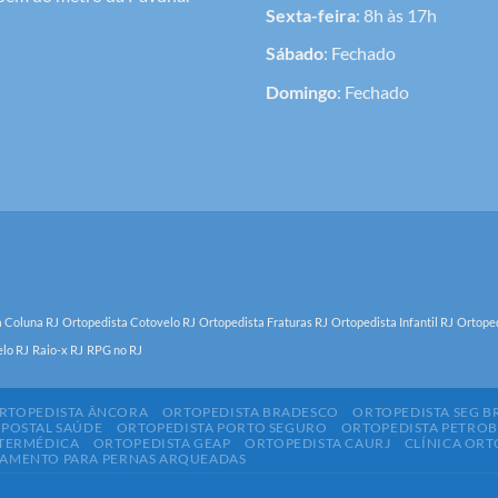
Sexta-feira
: 8h às 17h
Sábado
: Fechado
Domingo
: Fechado
a Coluna RJ
Ortopedista Cotovelo RJ
Ortopedista Fraturas RJ
Ortopedista Infantil RJ
Ortoped
elo RJ
Raio-x RJ
RPG no RJ
RTOPEDISTA ÂNCORA
ORTOPEDISTA BRADESCO
ORTOPEDISTA SEG B
 POSTAL SAÚDE
ORTOPEDISTA PORTO SEGURO
ORTOPEDISTA PETRO
NTERMÉDICA
ORTOPEDISTA GEAP
ORTOPEDISTA CAURJ
CLÍNICA ORT
TAMENTO PARA PERNAS ARQUEADAS