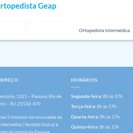
rtopedista Geap
Ortopedista Intermédica
DEREÇO
HORÁRIOS
ercúrio, 1321 – Pavuna, Rio de
Segunda-feira
: 8h às 17h
iro – RJ, 21532-470
Terça-feira
: 8h às 17h
Quarta-feira
: 8h às 17h
as 5 minutos da nova saída da
a Vermelha ( Sentido Dutra) e
Quinta-feira
: 8h às 17h
ém do metrô da Pavuna.