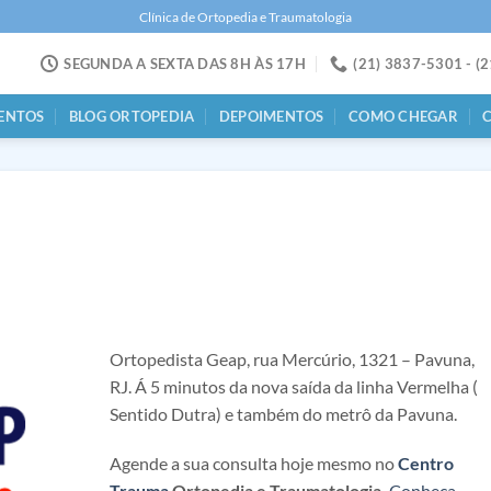
Clínica de Ortopedia e Traumatologia
SEGUNDA A SEXTA DAS 8H ÀS 17H
(21) 3837-5301 - (
ENTOS
BLOG ORTOPEDIA
DEPOIMENTOS
COMO CHEGAR
Ortopedista Geap, rua Mercúrio, 1321 – Pavuna,
RJ. Á 5 minutos da nova saída da linha Vermelha (
Sentido Dutra) e também do metrô da Pavuna.
Agende a sua consulta hoje mesmo no
Centro
Trauma
Ortopedia e Traumatologia.
Conheça