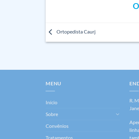
O
Ortopedista Caurj
MENU
EN
R. M
Início
Jane
Sobre
Apen
Convênios
linh
Tratamentos
tamb