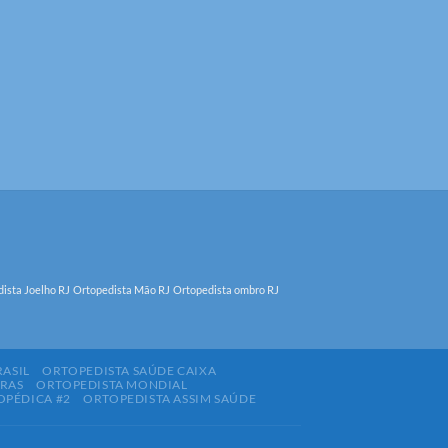
ista Joelho RJ
Ortopedista Mão RJ
Ortopedista ombro RJ
RASIL
ORTOPEDISTA SAÚDE CAIXA
BRAS
ORTOPEDISTA MONDIAL
OPÉDICA #2
ORTOPEDISTA ASSIM SAÚDE