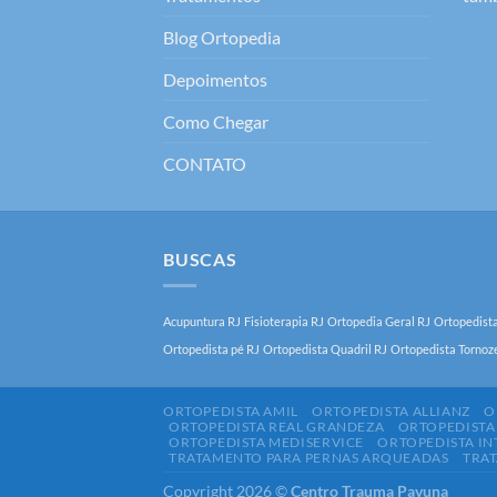
Blog Ortopedia
Depoimentos
Como Chegar
CONTATO
BUSCAS
Acupuntura RJ
Fisioterapia RJ
Ortopedia Geral RJ
Ortopedist
Ortopedista pé RJ
Ortopedista Quadril RJ
Ortopedista Tornoz
ORTOPEDISTA AMIL
ORTOPEDISTA ALLIANZ
O
ORTOPEDISTA REAL GRANDEZA
ORTOPEDISTA
ORTOPEDISTA MEDISERVICE
ORTOPEDISTA I
TRATAMENTO PARA PERNAS ARQUEADAS
TRA
Copyright 2026 ©
Centro Trauma Pavuna