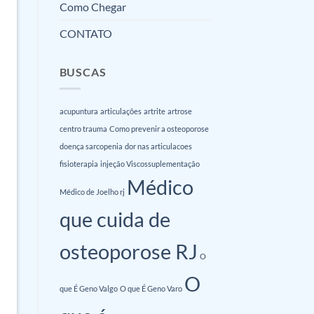
Como Chegar
CONTATO
BUSCAS
acupuntura
articulações
artrite
artrose
centro trauma
Como prevenir a osteoporose
doença sarcopenia
dor nas articulacoes
fisioterapia
injeção Viscossuplementação
Médico
Médico de Joelho rj
que cuida de
osteoporose RJ
O
O
que É Geno Valgo
O que É Geno Varo