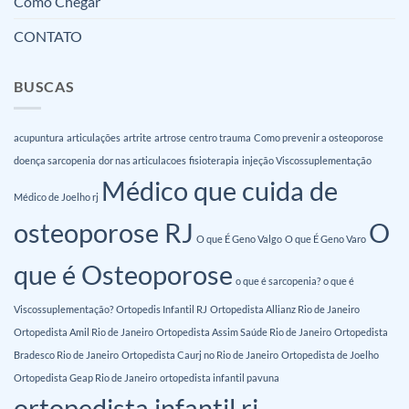
Como Chegar
CONTATO
BUSCAS
acupuntura
articulações
artrite
artrose
centro trauma
Como prevenir a osteoporose
doença sarcopenia
dor nas articulacoes
fisioterapia
injeção Viscossuplementação
Médico que cuida de
Médico de Joelho rj
osteoporose RJ
O
O que É Geno Valgo
O que É Geno Varo
que é Osteoporose
o que é sarcopenia?
o que é
Viscossuplementação?
Ortopedis Infantil RJ
Ortopedista Allianz Rio de Janeiro
Ortopedista Amil Rio de Janeiro
Ortopedista Assim Saúde Rio de Janeiro
Ortopedista
Bradesco Rio de Janeiro
Ortopedista Caurj no Rio de Janeiro
Ortopedista de Joelho
Ortopedista Geap Rio de Janeiro
ortopedista infantil pavuna
ortopedista infantil rj