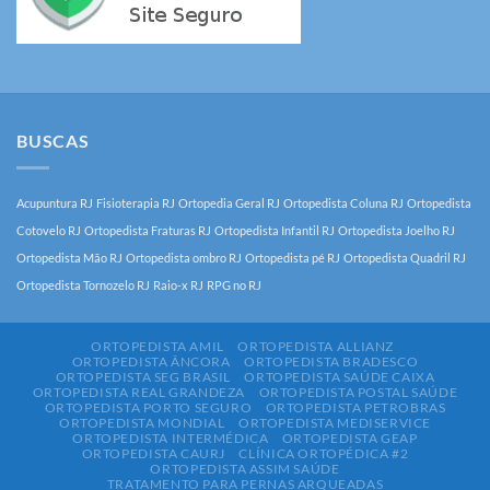
BUSCAS
Acupuntura RJ
Fisioterapia RJ
Ortopedia Geral RJ
Ortopedista Coluna RJ
Ortopedista
Cotovelo RJ
Ortopedista Fraturas RJ
Ortopedista Infantil RJ
Ortopedista Joelho RJ
Ortopedista Mão RJ
Ortopedista ombro RJ
Ortopedista pé RJ
Ortopedista Quadril RJ
Ortopedista Tornozelo RJ
Raio-x RJ
RPG no RJ
ORTOPEDISTA AMIL
ORTOPEDISTA ALLIANZ
ORTOPEDISTA ÂNCORA
ORTOPEDISTA BRADESCO
ORTOPEDISTA SEG BRASIL
ORTOPEDISTA SAÚDE CAIXA
ORTOPEDISTA REAL GRANDEZA
ORTOPEDISTA POSTAL SAÚDE
ORTOPEDISTA PORTO SEGURO
ORTOPEDISTA PETROBRAS
ORTOPEDISTA MONDIAL
ORTOPEDISTA MEDISERVICE
ORTOPEDISTA INTERMÉDICA
ORTOPEDISTA GEAP
ORTOPEDISTA CAURJ
CLÍNICA ORTOPÉDICA #2
ORTOPEDISTA ASSIM SAÚDE
TRATAMENTO PARA PERNAS ARQUEADAS