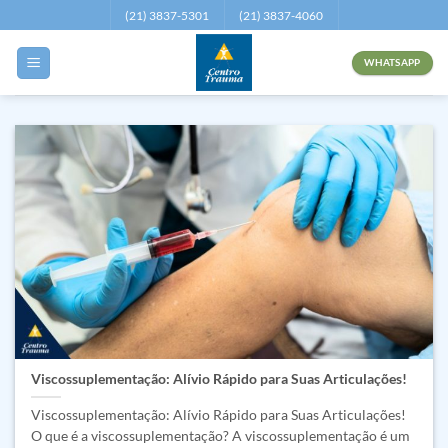
Skip
(21) 3837-5301
(21) 3837-4060
to
content
WHATSAPP
Viscossuplementação: Alívio Rápido para Suas Articulações!
Viscossuplementação: Alívio Rápido para Suas Articulações!
O que é a viscossuplementação? A viscossuplementação é um